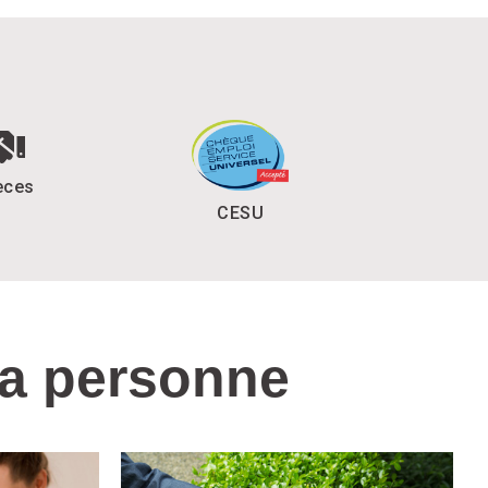
èces
CESU
la personne