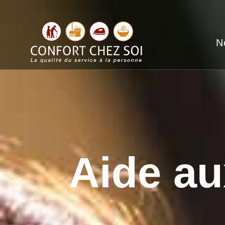
N
Aide a