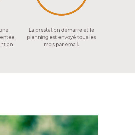
 une
La prestation démarre et le
sentée,
planning est envoyé tous les
ention
mois par email.