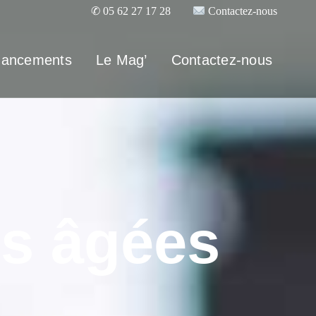
✆
05 62 27 17 28
Contactez-nous
nancements
Le Mag’
Contactez-nous
s âgées