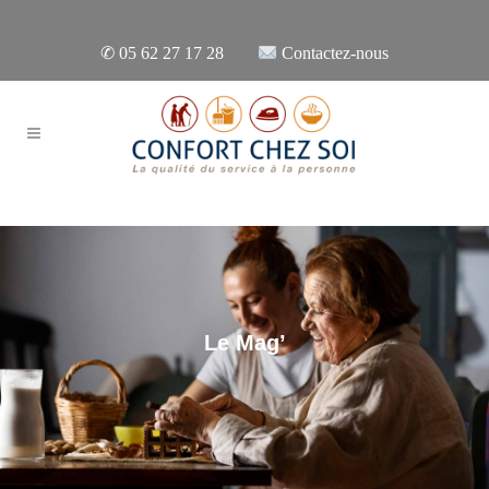
✆
05 62 27 17 28
Contactez-nous
Le Mag’