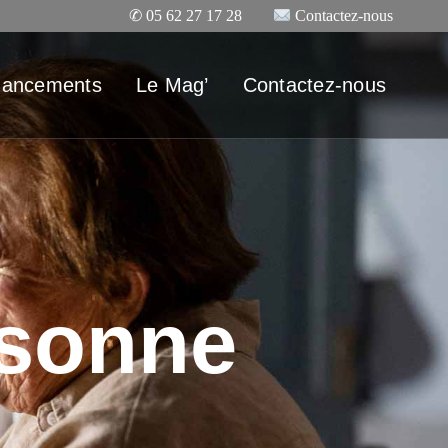
✆
05 62 27 17 28
Contactez-nous
nancements
Le Mag’
Contactez-nous
rsonne