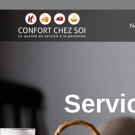
N
Servi