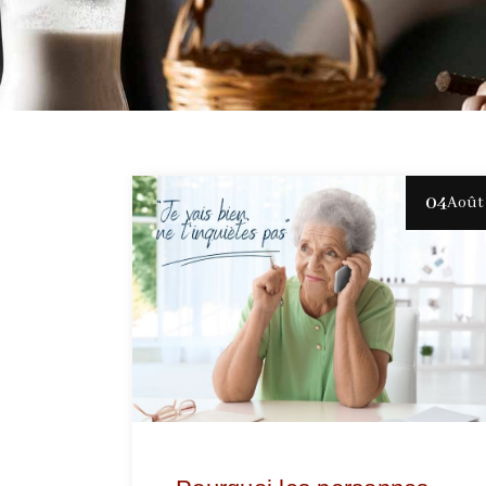
04
Août