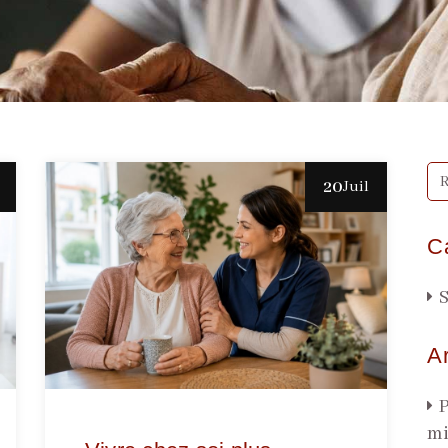
20
Juil
C
S
Ar
P
mi