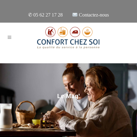
✆
05 62 27 17 28
Contactez-nous
Le Mag’